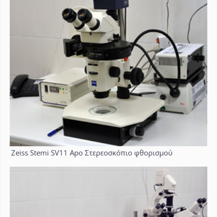
Zeiss Stemi SV11 Apo Στερεοσκόπιο φθορισμού