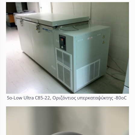
So-Low Ultra C85-22, Οριζόντιος υπερκαταψύκτης -80oC