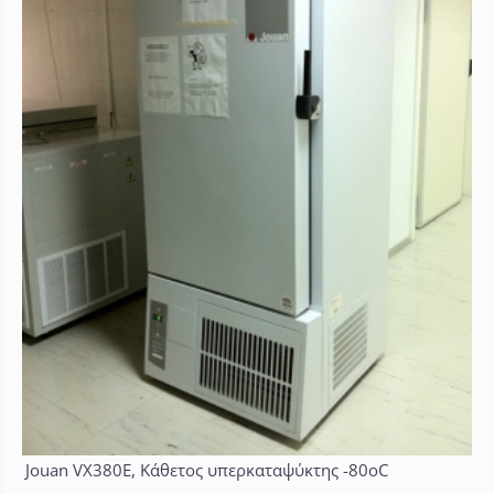
Jouan VX380E, Κάθετος υπερκαταψύκτης -80oC