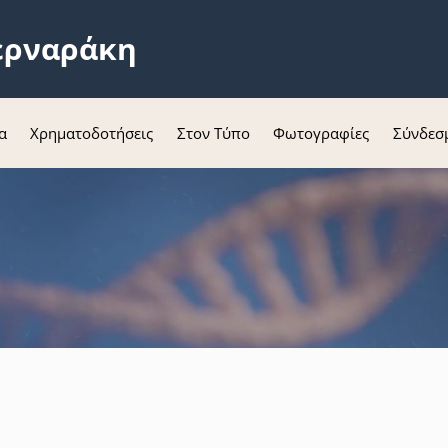
ερναράκη
α
Χρηματοδοτήσεις
Στον Τύπο
Φωτογραφίες
Σύνδεσ